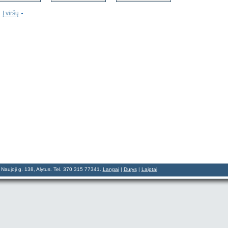
Į viršų
aujoji g. 138, Alytus. Tel. 370 315 77341.
Langai
|
Durys
|
Laiptai