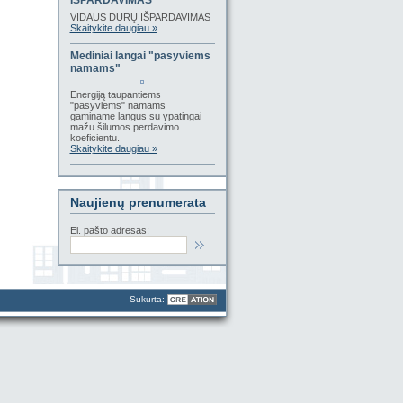
IŠPARDAVIMAS
VIDAUS DURŲ IŠPARDAVIMAS
Skaitykite daugiau »
Mediniai langai "pasyviems
namams"
Energiją taupantiems
"pasyviems" namams
gaminame langus su ypatingai
mažu šilumos perdavimo
koeficientu.
Skaitykite daugiau »
Naujienų prenumerata
El. pašto adresas:
Sukurta: