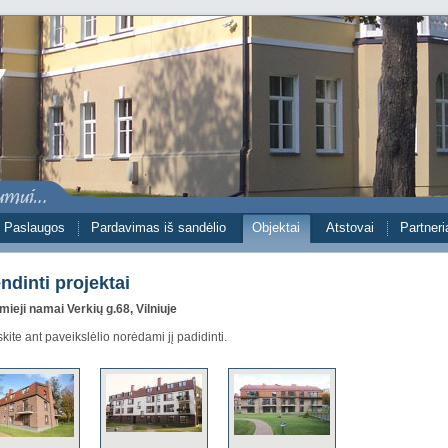
Paslaugos
Pardavimas iš sandėlio
Objektai
Atstovai
Partneri
ndinti projektai
ieji namai Verkių g.68, Vilniuje
ite ant paveikslėlio norėdami jį padidinti.