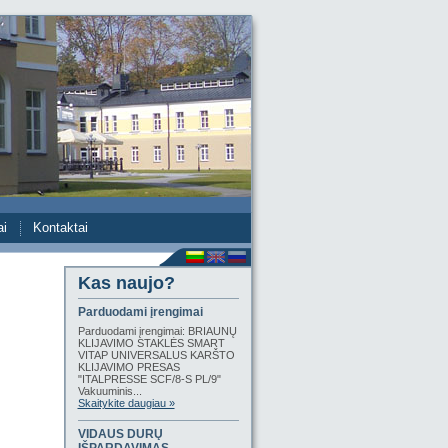
ai
Kontaktai
Kas naujo?
Parduodami įrengimai
Parduodami įrengimai: BRIAUNŲ
KLIJAVIMO STAKLĖS SMART
VITAP UNIVERSALUS KARŠTO
KLIJAVIMO PRESAS
"ITALPRESSE SCF/8-S PL/9"
Vakuuminis...
Skaitykite daugiau »
VIDAUS DURŲ