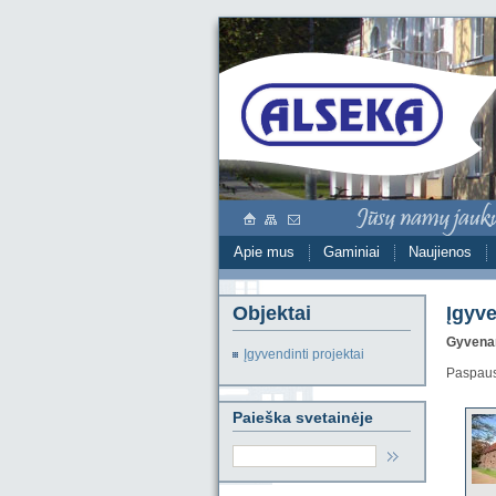
Apie mus
Gaminiai
Naujienos
Objektai
Įgyve
Gyvenam
Įgyvendinti projektai
Paspausk
Paieška svetainėje