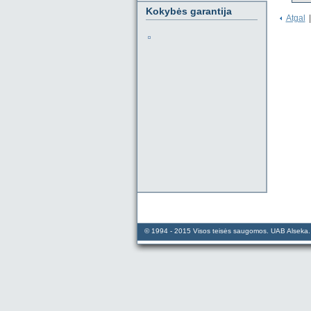
Kokybės garantija
Atgal
|
© 1994 - 2015 Visos teisės saugomos. UAB Alseka. N