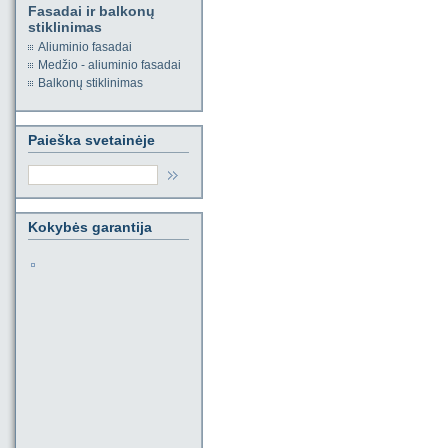
Fasadai ir balkonų
stiklinimas
Aliuminio fasadai
Medžio - aliuminio fasadai
Balkonų stiklinimas
Paieška svetainėje
Kokybės garantija