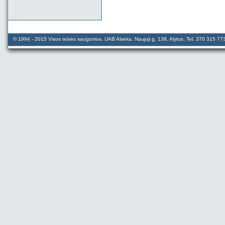
© 1994 - 2015 Visos teisės saugomos. UAB Alseka. Naujoji g. 138, Alytus. Tel. 370 315 7