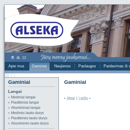
Apie mus
Gaminiai
Naujienos
Paslaugos
Pardavimas iš 
Gaminiai
Gaminiai
Langai
Mediniai langai
Atgal
|
Į viršų
Plastikiniai langai
Aliumininiai langai
Medinės lauko durys
Plastikinės lauko durys
Aliumininės lauko durys