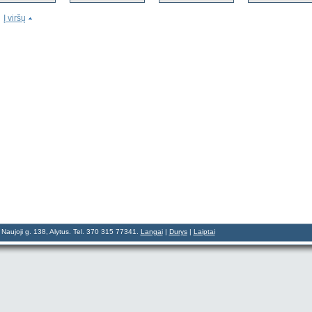
Į viršų
aujoji g. 138, Alytus. Tel. 370 315 77341.
Langai
|
Durys
|
Laiptai