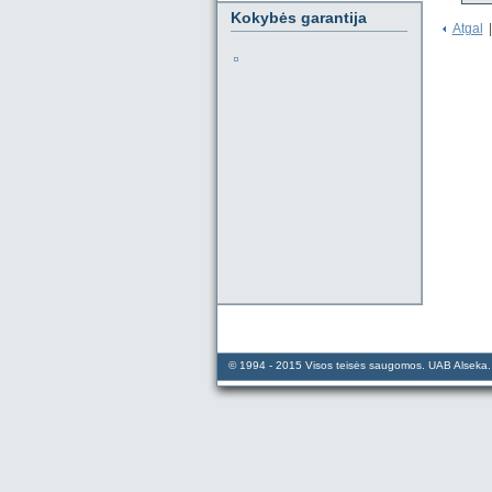
Kokybės garantija
Atgal
|
© 1994 - 2015 Visos teisės saugomos. UAB Alseka. N