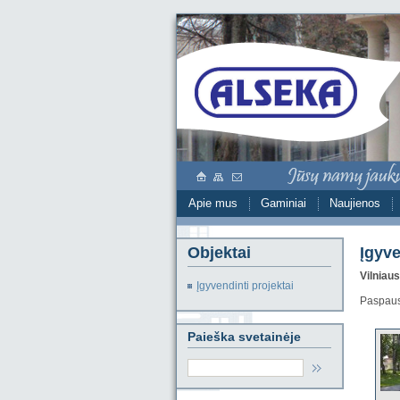
Apie mus
Gaminiai
Naujienos
Objektai
Įgyve
Vilniaus
Įgyvendinti projektai
Paspausk
Paieška svetainėje