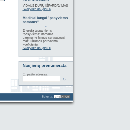
IŠPARDAVIMAS
VIDAUS DURŲ IŠPARDAVIMAS
Skaitykite daugiau »
Mediniai langai "pasyviems
namams"
Energiją taupantiems
"pasyviems" namams
gaminame langus su ypatingai
mažu šilumos perdavimo
koeficientu.
Skaitykite daugiau »
Naujienų prenumerata
El. pašto adresas:
Sukurta: