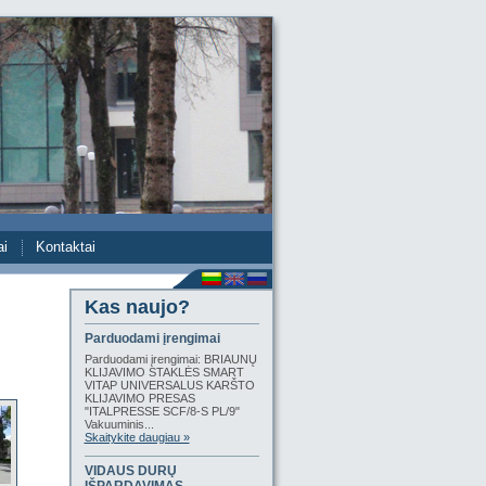
ai
Kontaktai
Kas naujo?
Parduodami įrengimai
Parduodami įrengimai: BRIAUNŲ
KLIJAVIMO STAKLĖS SMART
VITAP UNIVERSALUS KARŠTO
KLIJAVIMO PRESAS
"ITALPRESSE SCF/8-S PL/9"
Vakuuminis...
Skaitykite daugiau »
VIDAUS DURŲ