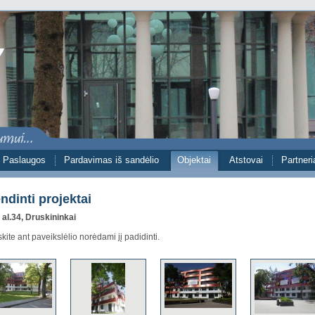
Paslaugos
Pardavimas iš sandėlio
Objektai
Atstovai
Partneri
ndinti projektai
 al.34, Druskininkai
ite ant paveikslėlio norėdami jį padidinti.