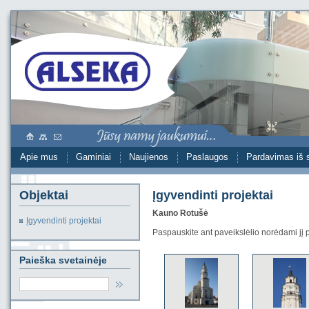
Apie mus
Gaminiai
Naujienos
Paslaugos
Pardavimas iš 
Objektai
Įgyvendinti projektai
Kauno Rotušė
Įgyvendinti projektai
Paspauskite ant paveikslėlio norėdami jį p
Paieška svetainėje