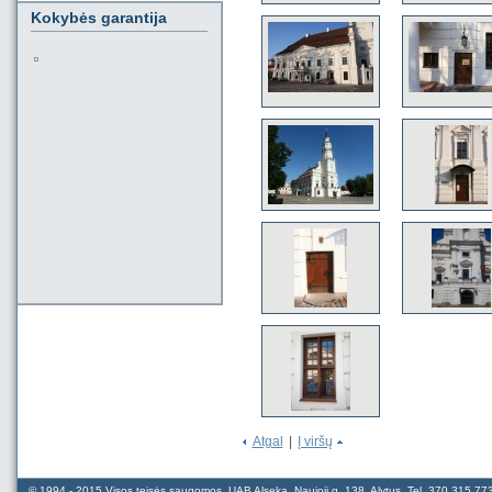
Kokybės garantija
Atgal
|
Į viršų
© 1994 - 2015 Visos teisės saugomos. UAB Alseka. Naujoji g. 138, Alytus. Tel. 370 315 7