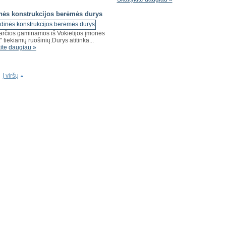
nės konstrukcijos berėmės durys
arčios gaminamos iš Vokietijos įmonės
" tiekiamų ruošinių.Durys atitinka...
ite daugiau »
Į viršų