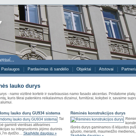
Paslaugos
Pardavimas iš sandėlio
Objektai
Atstovai
Partneri
nės lauko durys
rys - namo vizitinė kortelė ir svarbiausias namo fasado akcentas. Pristatome plat
ntą, kuris tikrai patenkins reikalavimus dizainui, furnitūrai, kokybei ir, savaime sup
nalumui.
omų lauko durų GU934 sistema
Rėminės konstrukcijos durys
Tai
Rėmin
konstr
ė gaminti vientisas atitvarines
išorės durys gaminamos iš klijuotos puš
kcijas su integruotomis įėjimo durimis
ąžuolo, meranti, maumedžio medienos,.
 6,7m dydžio....
Skaitykite daugiau »
Skaitykite daugiau »