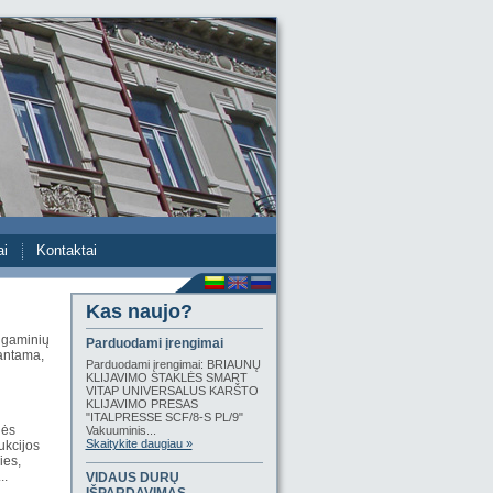
ai
Kontaktai
Kas naujo?
ų gaminių
Parduodami įrengimai
rantama,
Parduodami įrengimai: BRIAUNŲ
KLIJAVIMO STAKLĖS SMART
VITAP UNIVERSALUS KARŠTO
KLIJAVIMO PRESAS
"ITALPRESSE SCF/8-S PL/9"
ės
Vakuuminis...
Skaitykite daugiau »
ukcijos
ies,
..
VIDAUS DURŲ