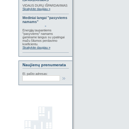
IŠPARDAVIMAS
VIDAUS DURŲ IŠPARDAVIMAS
Skaitykite daugiau »
Mediniai langai "pasyviems
namams"
Energiją taupantiems
"pasyviems" namams
gaminame langus su ypatingai
mažu šilumos perdavimo
koeficientu.
Skaitykite daugiau »
Naujienų prenumerata
El. pašto adresas: