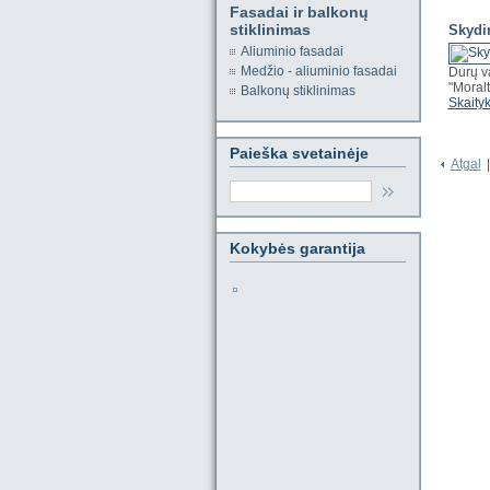
Fasadai ir balkonų
stiklinimas
Skydi
Aliuminio fasadai
Medžio - aliuminio fasadai
Durų v
"Moralt
Balkonų stiklinimas
Skaityk
Paieška svetainėje
Atgal
|
Kokybės garantija