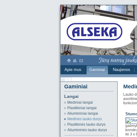
Apie mus
Gaminiai
Naujienos
Gaminiai
Medi
Lauko du
Langai
asortime
Mediniai langai
funkcio
Plastikiniai langai
Aliumininiai langai
Stumd
Medinės lauko durys
Plastikinės lauko durys
galimyb
Aliumininės lauko durys
konstru
iki 3 x